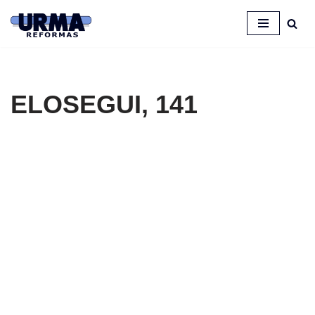
Saltar
al
contenido
ELOSEGUI, 141