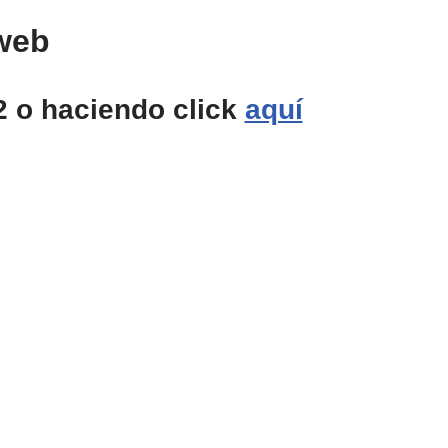
web
2
o haciendo click
aquí