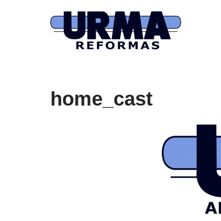
Saltar
al
contenido
home_cast